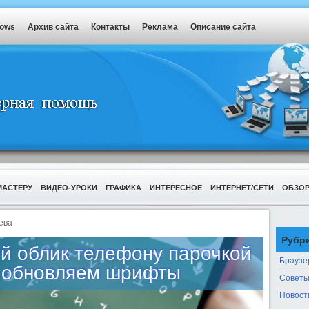
dows
Архив сайта
Контакты
Реклама
Описание сайта
МАСТЕРУ
ВИДЕО-УРОКИ
ГРАФИКА
ИНТЕРЕСНОЕ
ИНТЕРНЕТ/СЕТИ
ОБЗО
ева
Рубр
ый облик телефону парочкой
Браузе
 обновляем шрифты
Советы
Новост