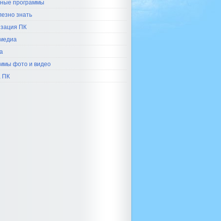
ные программы
лезно знать
зация ПК
медиа
а
ммы фото и видео
 ПК