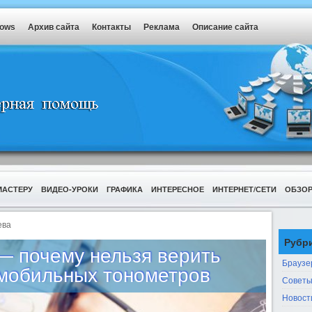
dows
Архив сайта
Контакты
Реклама
Описание сайта
МАСТЕРУ
ВИДЕО-УРОКИ
ГРАФИКА
ИНТЕРЕСНОЕ
ИНТЕРНЕТ/СЕТИ
ОБЗО
ева
Рубр
— почему нельзя верить
Браузе
мобильных тонометров
Советы
Новост