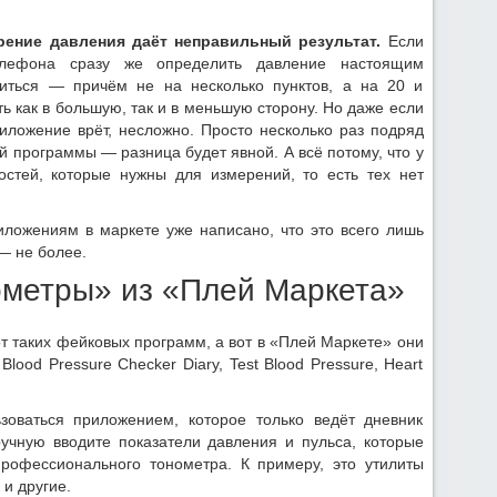
ение давления даёт неправильный результат.
Если
лефона сразу же определить давление настоящим
ниться — причём не на несколько пунктов, а на 20 и
ь как в большую, так и в меньшую сторону. Но даже если
риложение врёт, несложно. Просто несколько раз подряд
 программы — разница будет явной. А всё потому, что у
стей, которые нужны для измерений, то есть тех нет
иложениям в маркете уже написано, что это всего лишь
— не более.
метры» из «Плей Маркета»
от таких фейковых программ, а вот в «Плей Маркете» они
ood Pressure Checker Diary, Test Blood Pressure, Heart
оваться приложением, которое только ведёт дневник
учную вводите показатели давления и пульса, которые
рофессионального тонометра. К примеру, это утилиты
и другие.