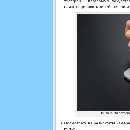
телефон и программа почувство
начнёт оценивать колебания на и
Приложение потребу
Посмотреть на результаты измер
пульс.