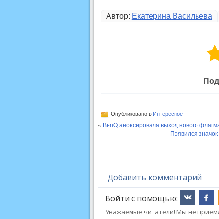
Автор:
Екатерина Васильева
Под
Опубликовано в
Интересное
«
BenQ анонсировала выход нового флагма
Появился значок
Добавить комментарий
Войти с помощью:
Уважаемые читатели! Мы не приемл