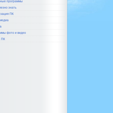
ные программы
лезно знать
зация ПК
медиа
а
ммы фото и видео
 ПК