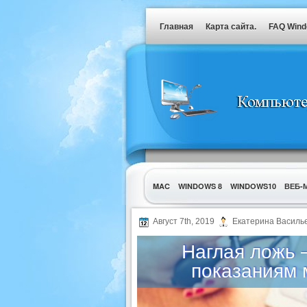
Главная
Карта сайта.
FAQ Win
MAC
WINDOWS 8
WINDOWS10
ВЕБ-
УТИЛИТЫ
Август 7th, 2019
Екатерина Василь
Наглая ложь 
показаниям 