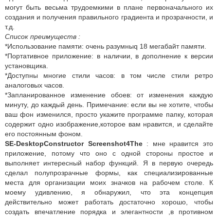
могут быть весьма трудоемкими в плане первоначального их
создания и получения правильного градиента и прозрачности, и
т.д.
Список преимуществ :
*Использование памяти: очень разумныq 18 мегабайт памяти.
*Портативное приложение: в наличии, в дополнение к версии
установщика.
*Доступны многие стили часов: в том числе стили ретро
аналоговых часов.
*Запланированное изменение обоев: от изменения каждую
минуту, до каждый день. Примечание: если вы не хотите, чтобы
ваш фон изменился, просто укажите программе папку, которая
содержит одно изображение,которое вам нравится, и сделайте
его постоянным фоном.
SE-DesktopConstructor Screenshot4The
: мне нравится это
приложение, потому что оно с одной стороны простое и
выполняет интересный набор функций. Я в первую очередь
сделал полупрозрачные формы, как специализированные
места для организации моих значков на рабочем столе. К
моему удивлению, я обнаружил, что эта концепция
действительно может работать достаточно хорошо, чтобы
создать впечатление порядка и элегантности ,в противном