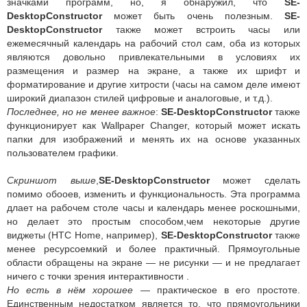
значками программ, но, я обнаружил, что
SE-
DesktopConstructor
может быть очень полезным.
SE-
DesktopConstructor
также может встроить часы или
ежемесячный календарь на рабочий стол сам, оба из которых
являются довольно привлекательными в условиях их
размещения и размер на экране, а также их шрифт и
форматирование и другие хитрости (часы на самом деле имеют
широкий диапазон стилей цифровые и аналоговые, и т.д.).
Последнее, но не менее важное
:
SE-DesktopConstructor
также
функционирует как Wallpaper Changer, который может искать
папки для изображений и менять их на основе указанных
пользователем графики.
Скриншот выше
,
SE-DesktopConstructor
может сделать
помимо обооев, изменить и функциональность. Эта программа
длает на рабочем столе часы и календарь менее роскошными,
но делает это простым способом,чем некоторые другие
виджеты (HTC Home, например),
SE-DesktopConstructor
также
менее ресурсоемкий и более практичный. Прямоугольные
области обращены на экране — не рисунки — и не предлагает
ничего с точки зрения интерактивности .
Но есть в нём хорошее
— практическое в его простоте.
Единственным недостатком является то, что прямоугольники