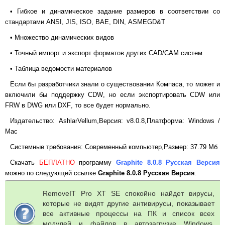
• Гибкое и динамическое задание размеров в соответствии со
стандартами
ANSI
,
JIS
,
ISO
,
BAE
,
DIN
,
ASME
GD
&
T
• Множество динамических видов
• Точный импорт и экспорт форматов других
CAD
/
CAM
систем
• Таблица ведомости материалов
Если бы разработчики знали о существовании Компаса, то может и
включили бы поддержку
CDW
, но если экспортировать
CDW
или
FRW
в
DWG
или
DXF
, то все будет нормально.
Издательство:
Ashlar
Vellum,
Версия:
v
8.0.8,
Платформа:
Windows
/
Mac
Системные требования: Современный компьютер,
Размер: 37.79 Мб
Скачать
БЕПЛАТНО
программу
Graphite
8.0.8 Русская Версия
можно по следующей ссылке
Graphite 8.0.8 Русская Версия
.
RemoveIT Pro XT SE спокойно найдет вирусы,
которые не видят другие антивирусы, показывает
все активные процессы на ПК и список всех
модулей и файлов в автозагрузке Windows.