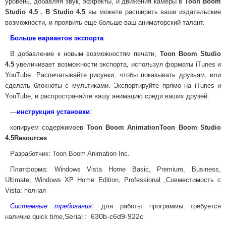
уровень, добавляя звук, эффекты, и движения камеры в
Toon Boom
Studio 4.5 . В Studio 4.5
вы можете расширить ваши издательские
возможности, и проявить еще больше ваш аниматорский талант.
Больше вариантов экспорта
В добавление к новым возможностям печати,
Toon Boom Studio
4.5
увеличивает возможности экспорта, используя форматы iTunes и
YouTube. Распечатывайте рисунки, чтобы показывать друзьям, или
сделать блокноты с мультиками. Экспортируйте прямо на iTunes и
YouTube, и распространяйте вашу анимацию среди ваших друзей.
—
инструкция
установки
:
копируем
содержимое
в
Toon Boom AnimationToon Boom Studio
4.5Resources
Разработчик
: Toon Boom Animation Inc.
Платформа
: Windows Vista Home Basic, Premium, Business,
Ultimate, Windows XP Home Edition, Professional ,
Совместимость с
Vista:
полная
Системные требования
:
для работы программы требуется
Serial : 630b-c6d9-922c
наличие quick time,