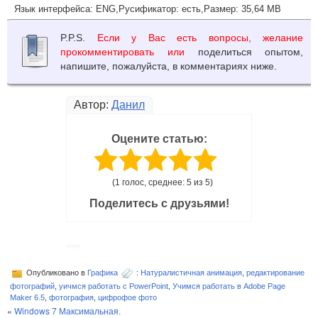
Язык интерфейса:
ENG,
Русификатор:
есть,
Размер:
35,64 MB
P.P.S.
Если у Вас есть вопросы, желание
прокомментировать или
поделиться опытом,
напишите, пожалуйста, в комментариях ниже.
Автор:
Данил
Оцените статью:
(1 голос, среднее: 5 из 5)
Поделитесь с друзьями!
Опубликовано в
Графика
:
Натуралистичная анимация
,
редактирование
фотографий
,
уичмся работать с PowerPoint
,
Учимся работать в Adobe Page
Maker 6.5
,
фотография
,
цифрофое фото
«
Windows 7 Максимальная.