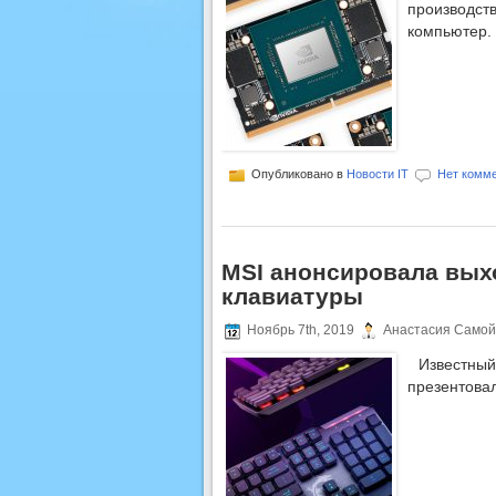
производст
компьютер.
Опубликовано в
Новости IT
Нет комме
MSI анонсировала вых
клавиатуры
Ноябрь 7th, 2019
Анастасия Самой
Известн
презентова