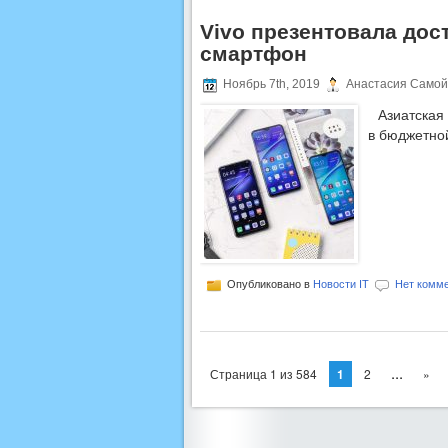
Vivo презентовала до
смартфон
Ноябрь 7th, 2019
Анастасия Самой
Азиатская
в бюджетно
Опубликовано в
Новости IT
Нет комме
...
Страница 1 из 584
1
2
»