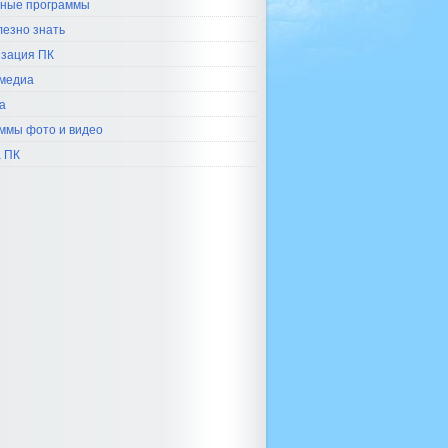
ные программы
лезно знать
зация ПК
медиа
а
ммы фото и видео
 ПК