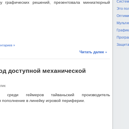
Систем
ву графических решений, презентовала миниатюрный
Это по
Оптими
Мульти
График
Програ
Защита
нтариев »
Читать далее »
од доступной механической
лик
ый среди геймеров тайваньский производитель
л пополнение в линейку игровой периферии.