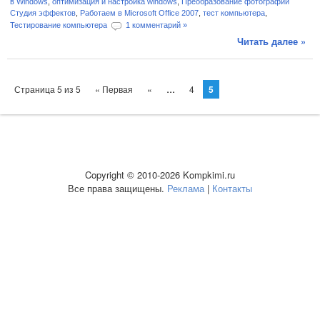
в Windows
,
оптимизация и настройка windows
,
Преобразование фотографий
Студия эффектов
,
Работаем в Microsoft Office 2007
,
тест компьютера
,
Тестирование компьютера
1 комментарий »
Читать далее »
...
Страница 5 из 5
« Первая
«
4
5
Copyright © 2010-2026 Kompkimi.ru
Все права защищены.
Реклама
|
Контакты